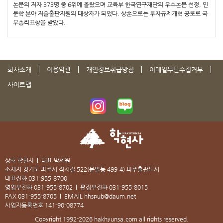
논문의 저자 373명 중 6위에 올랐으며 교육부 한국연구재단의 우수논문 선정, 인
문학 분야 저술출판지원의 대상자가 되었다. 상훈으로는 투자규제개혁 공로로 국
무총리표창을 받았다.
회사소개
이용약관
개인정보취급방침
이메일무단수집거부
사이트맵
상호 학현사
대표 박세원
소재지 경기도 파주시 직지길 522(문발동 499-4) 파주출판도시
대표전화
031-955-8700
영업부전화
031-955-8702
편집부전화
031-955-8015
FAX
031-955-8705
EMAIL
hhspub@daum.net
사업자등록번호
141-90-08774
Copyright 1992-2026
hakhyunsa.com
all rights reserved.