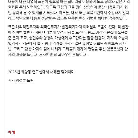
내용에 대한 나열식 표현이 필요할 때는 글머리를 이용하여 노트 정리와 같은 시각
효과를 주려 노력하였다. 되도록 그림과 표를 많이 삽입하여 문장 내용을 다시 한
번 정리해 볼 수 있게끔 시도했다. 아무튼, 대학 또는 교육기관에서 수강하지 않더
라도 책만으로 내용을 전달할 수 있도록 유용한 편집 기법을 최대한 적용하였다.
표준 해외직접투자와 외국인투자가 발간되기까지 여러분의 도움이 컸다. 책 발간
에 참여한 학현사 직원 여러분께 우선 감사를 드린다. 원고 정리와 편집에 도움을
준 은지 조교, 송민수와 양청의 학생에게 수고했다는 말을 전한다. 저자의 오늘이
있기까지 지근에서 늘 지원과 격려를 아끼지 않은 유성열 장로님과 임효숙 권사
님, 그리고 항상 학자의 길에 나태가 드리울까 경계와 편달을 주신 임동운님께 감
사의 마음을 드린다. 저자에겐 참 고마우신 분들이다.
2025년 화양동 연구실에서 새해를 맞이하며
저자 임성훈 드림
차례