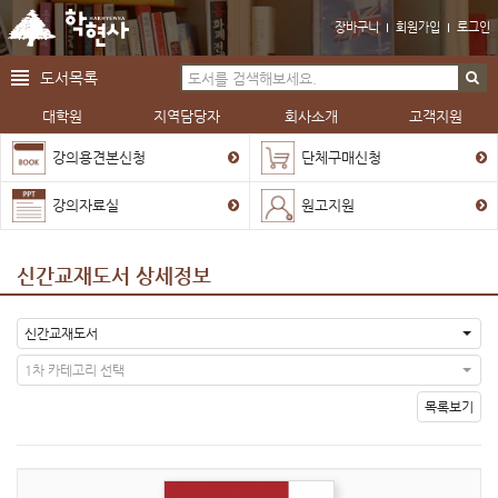
장바구니
회원가입
로그인
도서목록
대학원
지역담당자
회사소개
고객지원
강의용견본신청
단체구매신청
강의자료실
원고지원
신간교재도서 상세정보
신간교재도서
1차 카테고리 선택
목록보기