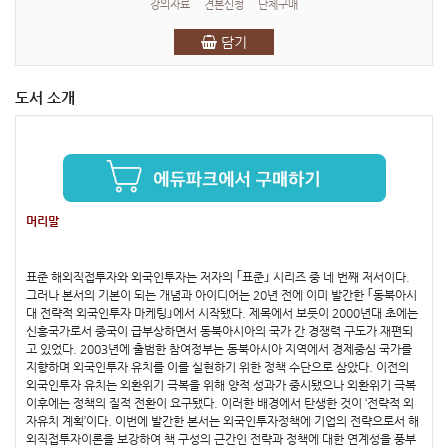
강의자료
견본신청
단체구매
담기
도서 소개
머리말
표준 해외직접투자와 외국인투자는 저자의 ｢표준｣ 시리즈 중 네 번째 저서이다.
그러나 본서의 기본이 되는 개념과 아이디어는 20년 전에 이미 발간한 ｢동북아시
대 전략적 외국인투자 마케팅｣에서 시작됐다. 제목에서 보듯이 2000년대 초에는
신흥국가로서 중국이 급부상하면서 동북아시아의 국가 간 경쟁력 구도가 재편되
고 있었다. 2003년에 출범한 참여정부는 동북아시아 지역에서 경제중심 국가를
지향하며 외국인투자 유치를 이를 실현하기 위한 정책 수단으로 삼았다. 이전의
외국인투자 유치는 외환위기 극복을 위해 양적 성과가 중시됐으나 외환위기 극복
이후에는 정책의 질적 전환이 요구됐다. 이러한 배경에서 탄생한 것이 ‘전략적 외
자유치 계획’이다. 이번에 발간한 본서는 외국인투자정책에 기업의 전략으로서 해
외직접투자이론을 보강하여 책 구성의 근간인 전략과 정책에 대한 연계성을 풍부