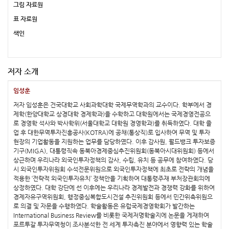
그림 자료원
표 자료원
색인
저자 소개
임성훈
저자 임성훈은 건국대학교 사회과학대학 국제무역학과의 교수이다. 학부에서 경
제학(한양대학교 상경대학 경제학과)을 수학하고 대학원에서는 국제경영전공으
로 경영학 석사와 박사학위(서울대학교 대학원 경영학과)를 취득하였다. 대학 졸
업 후 대한무역투자진흥공사(KOTRA)에 공채(통상직)로 입사하여 무역 및 투자
현장의 기업활동을 지원하는 업무를 담당하였다. 이후 감사원, 월드뱅크 투자보증
기구(MIGA), 대통령직속 동북아경제중심추진위원회(동북아시대위원회) 등에서
상근하며 우리나라 외국인투자정책의 감사, 수립, 유치 등 공무에 참여하였다. 당
시 외국인투자위원회 수석전문위원으로 외국인투자정책에 최초로 전략의 개념을
적용한 ‘전략적 외국인투자유치’ 정책안을 기획하여 대통령주재 부처장관회의에
상정하였다. 대학 강단에 선 이후에는 우리나라 경제발전과 경쟁력 강화를 위하여
경제자유구역위원회, 행정중심복합도시건설 추진위원회 등에서 민간위촉위원으
로 의결 및 자문을 수행하였다. 학술활동은 유럽국제경영학회가 발간하는
International Business Review를 비롯한 국제저명학술지에 논문을 게재하여
포르투갈 투자무역청이 조사분석한 전 세계 투자촉진 분야에서 영향력 있는 학술