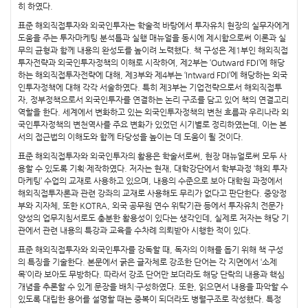
히 하였다.
표준 해외직접투자와 외국인투자는 학술적 바탕에서 투자유치 현장의 실무자에게
도움을 주는 투자마케팅 분석틀과 실행 매뉴얼을 동시에 제시함으로써 이론과 실
무의 균형과 함께 내용의 완성도를 높이려 노력했다. 책 구성은 제1부인 해외직접
투자전략과 외국인투자정책의 이해로 시작하여, 제2부는 ‘Outward FDI’에 해당
하는 해외직접투자전략에 대해, 제3부와 제4부는 ‘Intward FDI’에 해당하는 외국
인투자정책에 대해 각각 서술하였다. 특히 제3부는 기업전략으로서 해외직접투
자, 정부정책으로서 외국인투자를 연결하는 논리 구조를 담고 있어 책의 연결고리
역할을 한다. 세계에서 변화하고 있는 외국인투자정책의 변천 흐름과 우리나라 외
국인투자정책의 변천역사를 주요 변화가 있었던 시기별로 정리하였는데, 이는 본
서의 접근법의 이해도와 함께 타당성을 높이는 데 도움이 될 것이다.
표준 해외직접투자와 외국인투자의 활용은 학술서로써, 현장 매뉴얼로써 모두 사
용할 수 있도록 기획·제작하였다. 저자는 현재, 대학강단에서 학부과정 ‘해외 투자
마케팅’ 수업의 교재로 사용하고 있으며, 내용의 수준으로 보아 대학원 과정에서
해외직접투자론과 관련 강좌의 교재로 사용해도 무리가 없다고 판단한다. 중앙정
부와 지자체, 또한 KOTRA, 외국 공무원 연수 위탁기관 등에서 투자유치 전문가
양성의 업무지침서로도 충분한 활용성이 있다는 생각인데, 실제로 저자는 해당 기
관에서 관련 내용의 특강과 교육을 수차례 의뢰받아 시행한 적이 있다.
표준 해외직접투자와 외국인투자를 강독할 때, 독자의 이해를 돕기 위해 책 구성
의 특징을 기술한다. 본문에서 굵은 글자체로 강조한 단어는 각 지면에서 ‘소제
목’이라 보아도 무방하다. 따라서 강조 단어만 보더라도 해당 단락의 내용과 핵심
개념을 추론할 수 있게 문장을 배치·구성하였다. 또한, 읽으면서 내용을 파악할 수
있도록 대립한 용어를 설명할 때는 중복이 되더라도 병렬구조로 작성했다. 특정