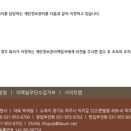
만처리를 담당하는 개인정보관리를 다음과 같이 지정하고 있습니다.
는 경우 회사가 지정하는 개인정보관리책임자에게 의견을 주시면 접수 후 조속히 조
방침
이메일무단수집거부
사이트맵
학현사
대표 박세원
소재지 경기도 파주시 직지길 522(문발동 499-4) 
화
031-955-8700
영업부전화
031-955-8702
편집부전화
031-955-80
31-955-8705
EMAIL
hhspub@daum.net
등록번호
141-90-08774