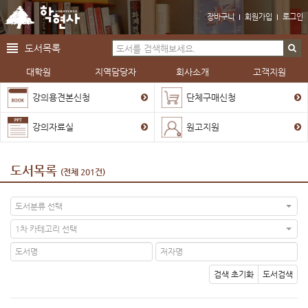
장바구니
회원가입
로그인
도서목록
대학원
지역담당자
회사소개
고객지원
강의용견본신청
단체구매신청
강의자료실
원고지원
도서목록
(전체 201건)
도서분류 선택
1차 카테고리 선택
검색 초기화
도서검색