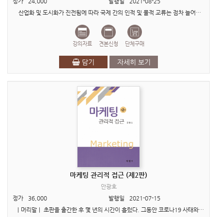
정가
24,000
발행일
2021-08-25
산업화 및 도시화가 진전됨에 따라 국제 간의 인적 및 물적 교류는 점차 늘어나게 된다. 특히 한 지역 및 국가 내에서의 자급자족 경제구조보다는 국제교류가 중심 역할을 하는 경제체제..
강의자료
견본신청
단체구매
담기
자세히 보기
마케팅 관리적 접근 (제2판)
안광호
정가
36,000
발행일
2021-07-15
ㅣ머리말ㅣ 초판을 출간한 후 몇 년의 시간이 흘렀다. 그동안 코로나19 사태와 IT기술의 빠른 발전은 소비자 행동과 기업의 마케팅전략을 크게 변화시켰다. 디지털 기술로 무장한 새로운 제품과 ..