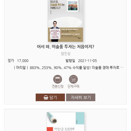
어서 와. 미술품 투자는 처음이지?
엄진성
정가
17,000
발행일
2021-11-05
ㅣ머리말ㅣ 883%, 253%, 90%, 47% 수익률 달성! 미술품 경매 투자로 과연 이러한 수익률이 가능한 것인가? 평소에 늘 궁금했었다. 부자들은 왜 미술관을 다닐..
견본신청
단체구매
담기
자세히 보기